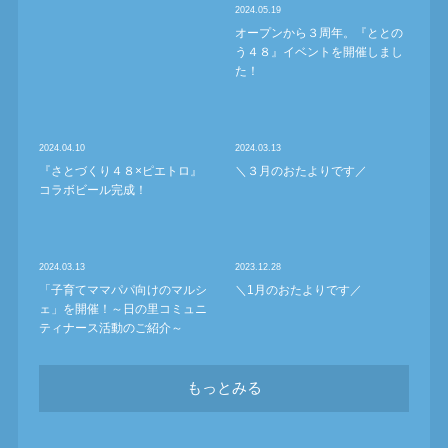
2024.05.19
オープンから３周年。『ととの
う４８』イベントを開催しまし
た！
2024.04.10
2024.03.13
『さとづくり４８×ピエトロ』
＼３月のおたよりです／
コラボビール完成！
2024.03.13
2023.12.28
「子育てママパパ向けのマルシ
＼1月のおたよりです／
ェ」を開催！～日の里コミュニ
ティナース活動のご紹介～
もっとみる