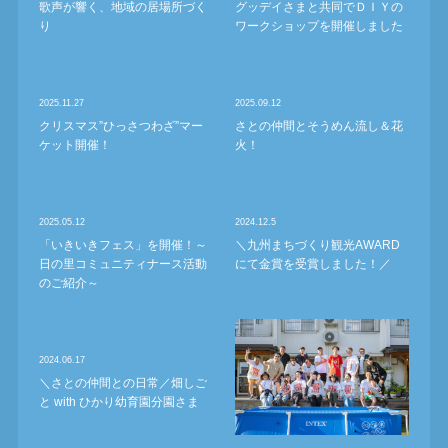
歌声が響く、地域の居場所づく
グッデイさまと共同でＤＩＹの
り
ワークショップを開催しました
2025.11.27
2025.09.12
クリスマス”ひっさつわざ”マー
さとの仲間とそうめん流し＆花
ケット開催！
火！
2025.05.12
2024.12.5
「いきいきフェス」を開催！～
＼九州まちづくり観光AWARD
日の里コミュニティナース活動
にて金賞を受賞しました！／
のご紹介～
2024.06.17
＼さとの仲間との日常／畑しご
と with ひかり幼育園分園さま