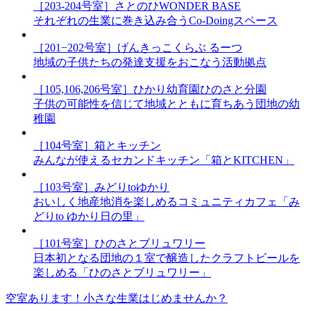
［203-204号室］さとのひWONDER BASE
それぞれの生業に巻き込み合うCo-Doingスペース
［201−202号室］げんきっこくらぶ るーつ
地域の子供たちの発達支援をおこなう活動拠点
［105,106,206号室］ひかり幼育園ひのさと分園
子供の可能性を信じて地域とともに育ちあう団地の幼
稚園
［104号室］箱とキッチン
みんなが使えるセカンドキッチン「箱とKITCHEN」
［103号室］みどりtoゆかり
おいしく地産地消を楽しめるコミュニティカフェ「み
どりto ゆかり日の里」
［101号室］ひのさとブリュワリー
日本初となる団地の１室で醸造したクラフトビールを
楽しめる「ひのさとブリュワリー」
空室あります！小さな生業はじめませんか？